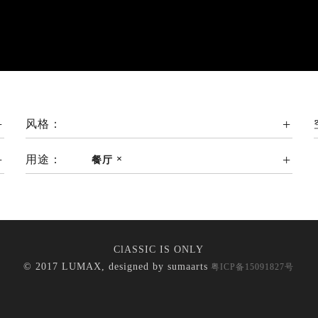
风格：
用途：
餐厅
ClASSIC IS ONLY
© 2017 LUMAX, designed by
sumaarts
粤ICP备15091827号