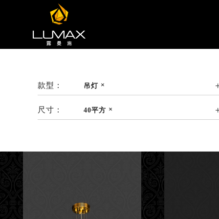
款型：
吊灯
尺寸：
40平方