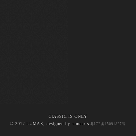
ClASSIC IS ONLY
© 2017 LUMAX, designed by
sumaarts
粤ICP备15091827号