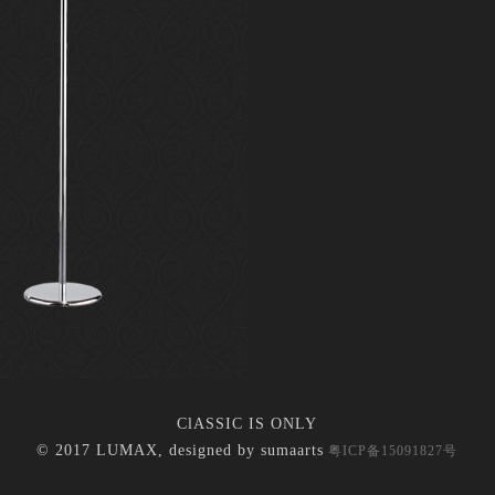
ClASSIC IS ONLY
© 2017 LUMAX, designed by
sumaarts
粤ICP备15091827号