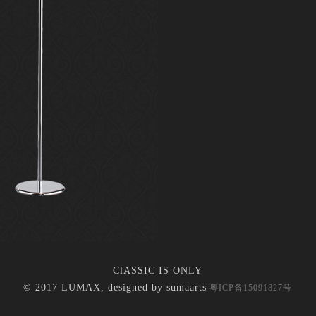
ClASSIC IS ONLY
© 2017 LUMAX, designed by
sumaarts
粤ICP备15091827号