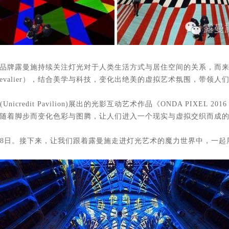
品牌露曼施持续关注灯光对于人类生活方式与居住空间的关系，而
 Chevalier），结合美学与科技，变化出绝美的虚拟艺术氛围，带
credit Pavilion)展出的光影互动艺术作品《ONDA PIXEL 
随着脚步而变化色彩与图腾，让人们进入一个现实与虚拟交织而成
28日。接下来，让我们跟着露曼施走进灯光艺术的魔力世界中，一