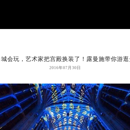
尚城会玩，艺术家把宫殿换装了！露曼施带你游逛
2016年07月30日