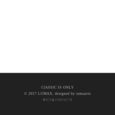
ClASSIC IS ONLY
© 2017 LUMAX, designed by
sumaarts
粤ICP备15091827号