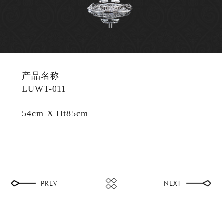
产品名称
LUWT-011
54cm X Ht85cm
PREV
NEXT