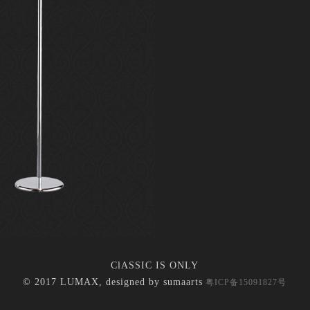
ClASSIC IS ONLY
© 2017 LUMAX, designed by
sumaarts
粤ICP备15091827号