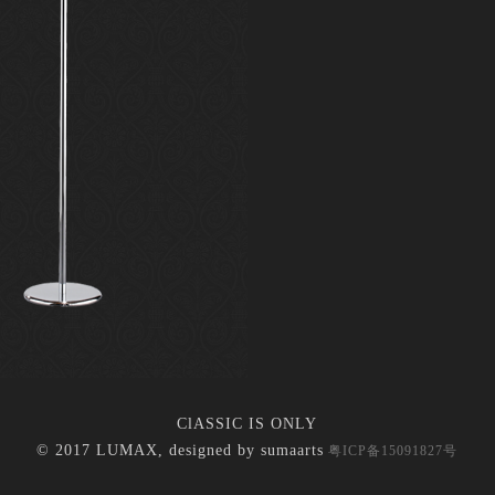
ClASSIC IS ONLY
© 2017 LUMAX, designed by
sumaarts
粤ICP备15091827号