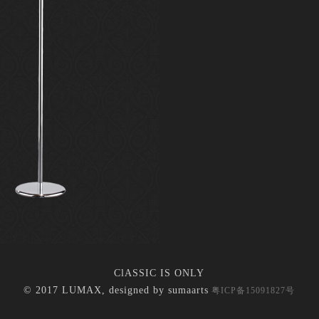
ClASSIC IS ONLY
© 2017 LUMAX, designed by
sumaarts
粤ICP备15091827号