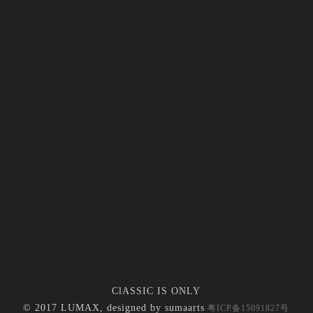
ClASSIC IS ONLY
© 2017 LUMAX, designed by
sumaarts
粤ICP备15091827号